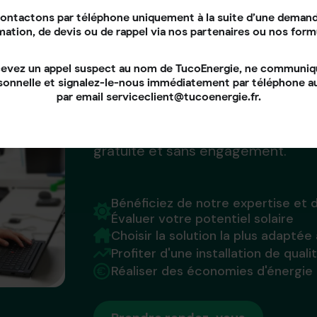
ontactons par téléphone uniquement à la suite d’une demand
mation, de devis ou de rappel via nos partenaires ou nos form
Ensemble, donnons vie à vo
énergétique !
cevez un appel suspect au nom de TucoEnergie, ne communi
sonnelle et signalez-le-nous immédiatement par téléphone 
par email serviceclient@tucoenergie.fr.
N'attendez plus !
Contactez-nous dès aujourd'hui po
gratuite et sans engagement.
Bénéficiez de notre expertise et d
Évaluer votre potentiel solaire
Choisir la solution la plus adaptée
Profiter d'une installation de quali
Réaliser des économies d'énergie