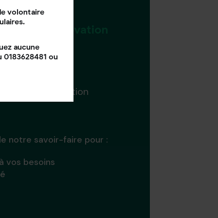
e volontaire
ulaires.
tre
projet rénovation
quez aucune
au 0183628481 ou
ur une consultation
e notre savoir-faire pour :
 à vos besoins
té