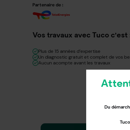
Partenaire de :
Vos travaux avec Tuco c'est 
Plus de 15 années d’expertise
Un diagnostic gratuit et complet de vos b
Aucun acompte avant les travaux
Atten
Du démarcha
Tuco