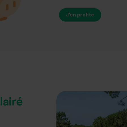
J'en profite
lairé