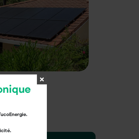
onique
TucoEnergie.
cité.