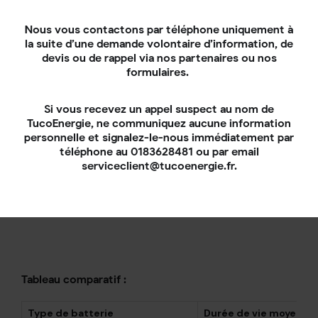
Issue, elle aussi, de la technologie au plomb,
la
Nous vous contactons par téléphone uniquement à
batterie solaire en gel
est étanche et contient de
la suite d’une demande volontaire d’information, de
la
silice
qui permet de "geler" l’électrolyte. Elle ne
devis ou de rappel via nos partenaires ou nos
nécessite aucun entretien et offre une
durée de vie
formulaires.
relativement longue en comparaison avec une
batterie au plomb ouvert classique.
Sa vitesse de
charge
figure en revanche dans ses points faibles.
Si vous recevez un appel suspect au nom de
Son
prix
peut également être un inconvénient (c’est
TucoEnergie, ne communiquez aucune information
la plus chère des batteries à plomb), même s’il reste
personnelle et signalez-le-nous immédiatement par
inférieur à celui d’une batterie lithium.
téléphone au 0183628481 ou par email
serviceclient@tucoenergie.fr.
Tableau comparatif :
Type de batterie
Durée de vie moyenne