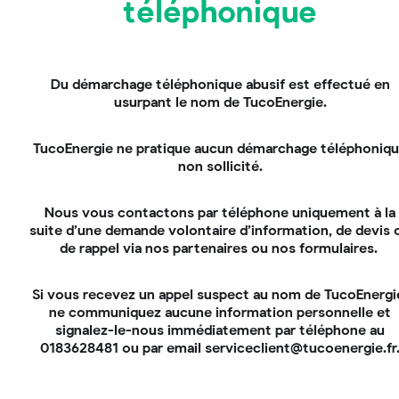
téléphonique
se charge de le réévaluer tous les trimestres en
fonction de la situation économique et du prix de
l’énergie en France.
La prime est versée par EDF OA ou un autre
Du démarchage téléphonique abusif est effectué en
acheteur obligé lors de la première échéance de
usurpant le nom de TucoEnergie.
facturation. Cela correspond à un an après la mise
en service et la signature du contrat d’achat, en
TucoEnergie ne pratique aucun démarchage téléphoniq
même temps que les revenus issus de la vente de
non sollicité.
votre surplus d’électricité.
Nous vous contactons par téléphone uniquement à la
suite d’une demande volontaire d’information, de devis 
de rappel via nos partenaires ou nos formulaires.
Attention !
Si vous recevez un appel suspect au nom de TucoEnergi
Le montant de rachat de votre surplus
ne communiquez aucune information personnelle et
dépend également de la puissance de
signalez-le-nous immédiatement par téléphone au
l’installation dont vous disposez à votre
0183628481 ou par email serviceclient@tucoenergie.fr
domicile. Actuellement, si la puissance de
votre installation est inférieure à 36kWc, le
prix de revente du surplus est de 12,69