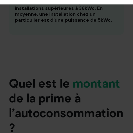
centimes vs 7.61 centimes pour les
installations supérieures à 36kWc. En
moyenne, une installation chez un
particulier est d'une puissance de 5kWc.
Quel est
le
montant
de la prime à
l’autoconsommation
?