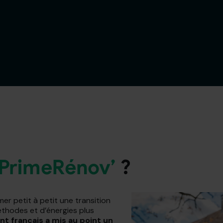
PrimeRénov’
?
er petit à petit une transition
éthodes et d’énergies plus
t français a mis au point un