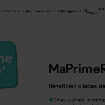
01 83
s
Conseils
Qui sommes-nous
Nos Agences
84 81
Appelez notre expert
MaPrimeR
Bénéficiez d'aides de
Chaque année, le même p