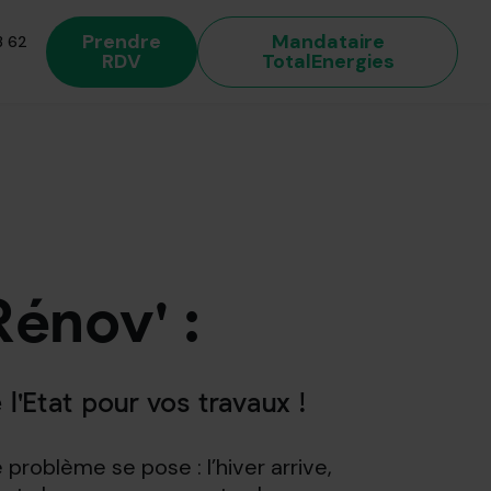
Prendre
Mandataire
 62
RDV
TotalEnergies
 énergétique
énov' :
 l'Etat pour vos travaux !
roblème se pose : l’hiver arrive,