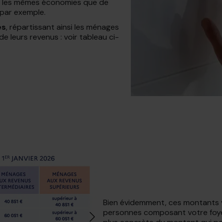
er les mêmes économies que de
 par exemple.
es
, répartissant ainsi les ménages
e leurs revenus : voir tableau ci-
Bien évidemment, ces montants 
personnes composant votre foyer.