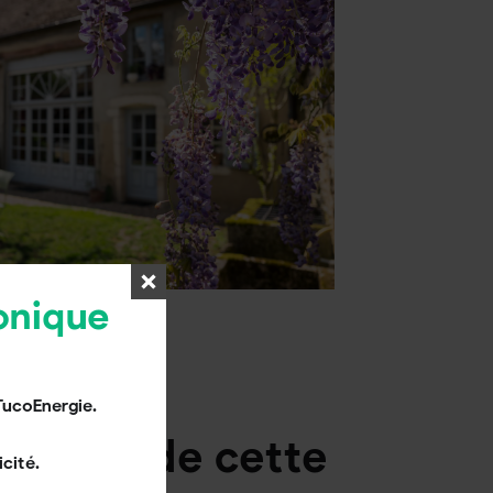
onique
TucoEnergie.
éficier
de cette
cité.