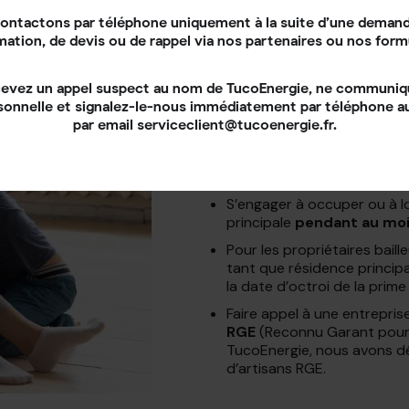
aide de l'Eta
ontactons par téléphone uniquement à la suite d’une demand
mation, de devis ou de rappel via nos partenaires ou nos form
MaPrimeRénov’ est destinée aux 
cevez un appel suspect au nom de TucoEnergie, ne communi
plus de quinze ans, car ce sont 
sonnelle et signalez-le-nous immédiatement par téléphone 
d’avoir besoin d’une remise 
par email serviceclient@tucoenergie.fr.
consommation et de perform
Attention cependant, il y a cert
faire partie des ménages éligibl
S’engager à occuper ou à l
principale
pendant au moi
Pour les propriétaires baill
tant que résidence princi
la date d’octroi de la prime
Faire appel à une entrepris
RGE
(Reconnu Garant pour l
TucoEnergie, nous avons 
d’artisans RGE.