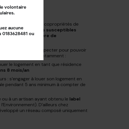
t ?
e volontaire
ulaires.
propriétaires ou aux copropriétés de
quez aucune
les logements
les plus susceptibles
au 0183628481 ou
aux normes en matière de
ance énergétique.
aines conditions à respecter pour pouvoir
es à MaPrimeRénov’, notamment :
ouer le logement en tant que résidence
ns 8 mois/an
eurs : s’engager à louer son logement en
pale pendant 5 ans minimum à compter de
e ou à un artisan ayant obtenu le
label
’Environnement). D’ailleurs chez
développé un réseau composé uniquement