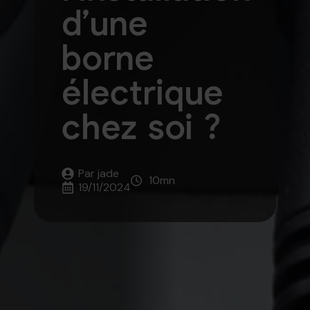
d’une
borne
électrique
chez soi ?
Par 
jade
10
mn
19/11/2024