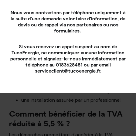
les sociétés civiles immobilières (SCI).
Nous vous contactons par téléphone uniquement à
Quelles sont les conditions à
la suite d’une demande volontaire d’information, de
devis ou de rappel via nos partenaires ou nos
remplir pour bénéficier du taux
formulaires.
de TVA réduit à 5,5 % ?
Si vous recevez un appel suspect au nom de
Dans le cadre de l’acquisition et l’installation d’une
TucoEnergie, ne communiquez aucune information
borne de recharge pour véhicule électrique, la TVA
personnelle et signalez-le-nous immédiatement par
réduite à 5,5 % peut être appliquée pour les projets
téléphone au 0183628481 ou par email
remplissant certaines conditions, à savoir :
serviceclient@tucoenergie.fr.
les logements construits et achevés 2 ans
avant l’installation du système ;
du matériel conforme aux normes en vigueur ;
une installation assurée par un professionnel.
Comment bénéficier de la TVA
réduite à 5,5 % ?
Les démarches permettant d’accéder à la TVA