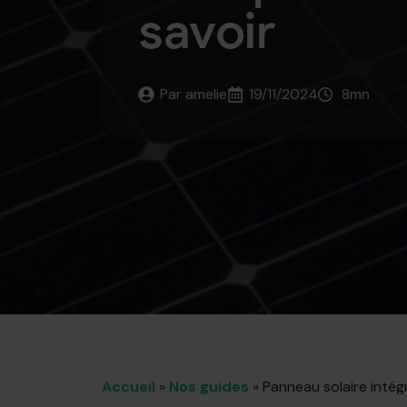
savoir
Par 
amelie
19/11/2024
8
mn
Accueil
»
Nos guides
»
Panneau solaire intégré