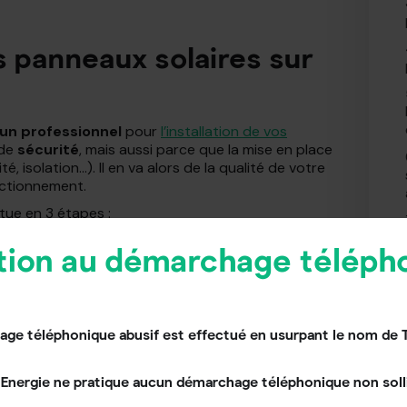
 panneaux solaires sur
 un professionnel
pour
l’installation de vos
 de
sécurité
, mais aussi parce que la mise en place
ité, isolation…). Il en va alors de la qualité de votre
nctionnement.
tue en 3 étapes :
a couverte
tion au démarchage téléph
 l’emplacement de vos futurs panneaux solaires pour
t possible. Cela lui permet ensuite de déposer les
seront mis en place vos modules photovoltaïques.
ge téléphonique abusif est effectué en usurpant le nom de 
s panneaux et l’étanchéité de
Energie ne pratique aucun démarchage téléphonique non solli