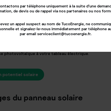
ontactons par téléphone uniquement à la suite d’une demand
tes de support
et
des liteaux en bois
, qui
mation, de devis ou de rappel via nos partenaires ou nos form
n
tissu isolant
, qui permet de renforcer l’étanchéité
 cadres et des plaques ondulées pour caler les
cevez un appel suspect au nom de TucoEnergie, ne communi
sonnelle et signalez-le-nous immédiatement par téléphone 
nneaux solaires
par email serviceclient@tucoenergie.fr.
e professionnel peut
installer les panneaux
l réalise ensuite les branchements nécessaires et
 photovoltaïque à votre tableau électrique
.
 potentiel solaire
ges du panneau solaire