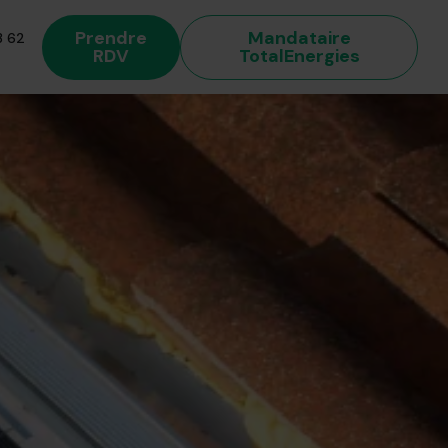
Prendre
Mandataire
 62
RDV
TotalEnergies
 énergétique