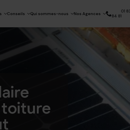
01 83
s
Conseils
Qui sommes-nous
Nos Agences
84 81
Appelez notre expert
aire
 toiture
ut