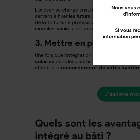
Nous vous c
L’artisan se charge ensuite d’installer des
pat
d’infor
servent à fixer les futurs panneaux, ainsi qu’u
de la toiture. Le professionnel pose aussi des
modules solaires et renforcer l’isolation.
Si vous re
information per
3. Mettre en place les pa
Une fois que l’intégration au bâti est prête, l
solaires
dans les cadres prévus à cet effet. I
effectue le
raccordement de votre système
J’estime mon
Quels sont les avanta
intégré au bâti ?