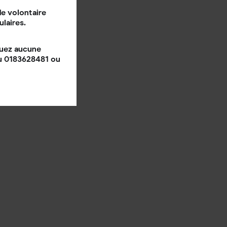
e volontaire
ulaires.
quez aucune
au 0183628481 ou