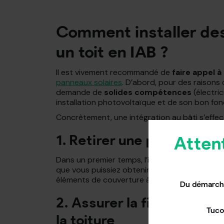
Comment installer des
un toit en IAB ?
Il est vivement recommandé de
faire appel à
panneaux solaires
. D’abord, pour des raisons
demande de
solides compétences
(électric
installation photovoltaïque et de son bon fo
Concrètement, une intégration au bâti s’effec
1. Retirer une partie de l
Atten
Dans un premier temps, l’installateur définit
que vous puissiez obtenir le meilleur rendemen
éléments de couverture à l’endroit exact où 
Du démarcha
2. Assurer la fixation de
Tuco
la toiture