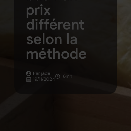
prix
différent
selon la
méthode
Par 
jade
6
mn
19/11/2024