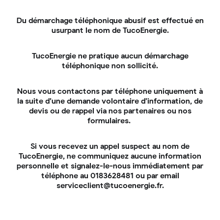
Du démarchage téléphonique abusif est effectué en
usurpant le nom de TucoEnergie.
D’une subvention de l’Anah
(Agence
TucoEnergie ne pratique aucun démarchage
nationale de l’habitat), avec MaPrimeRénov’
téléphonique non sollicité.
Sérénité. Attention, ce programme d’aides ne
s’adresse qu’aux propriétaires modestes et en
Nous vous contactons par téléphone uniquement à
complément d’autres travaux (rénovation
la suite d’une demande volontaire d’information, de
globale) ;
devis ou de rappel via nos partenaires ou nos
D’un éco-prêt à taux zéro
(éco-PTZ) de 15
formulaires.
000 € ;
D’une
prime CEE
(Certificats d’économies
Si vous recevez un appel suspect au nom de
d’énergie), dont le montant varie selon votre
TucoEnergie, ne communiquez aucune information
localisation et vos revenus ;
personnelle et signalez-le-nous immédiatement par
téléphone au 0183628481 ou par email
D’une TVA à taux réduit
à 5,5 %.
serviceclient@tucoenergie.fr.