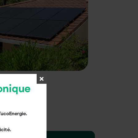
onique
TucoEnergie.
cité.