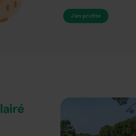
J'en profite
lairé