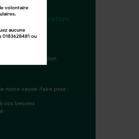
e volontaire
ulaires.
tre
projet rénovation
quez aucune
au 0183628481 ou
ur une consultation
e notre savoir-faire pour :
 à vos besoins
té