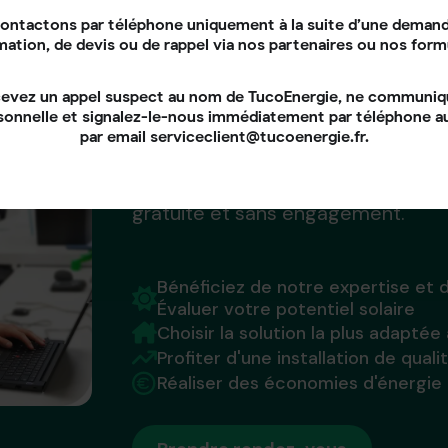
ontactons par téléphone uniquement à la suite d’une demand
mation, de devis ou de rappel via nos partenaires ou nos form
Ensemble, donnons vie à vo
énergétique !
cevez un appel suspect au nom de TucoEnergie, ne communi
sonnelle et signalez-le-nous immédiatement par téléphone 
par email serviceclient@tucoenergie.fr.
N'attendez plus !
Contactez-nous dès aujourd'hui po
gratuite et sans engagement.
Bénéficiez de notre expertise et d
Évaluer votre potentiel solaire
Choisir la solution la plus adaptée
Profiter d'une installation de quali
Réaliser des économies d'énergie