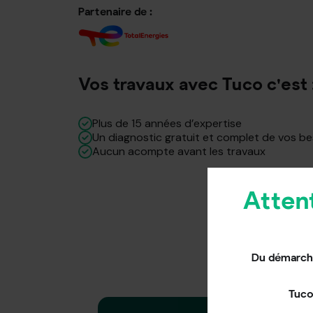
Partenaire de :
Vos travaux avec Tuco c'est 
Plus de 15 années d’expertise
Un diagnostic gratuit et complet de vos b
Aucun acompte avant les travaux
Atten
Du démarcha
Tuco