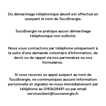
2020
Du démarchage téléphonique abusif est effectué en
usurpant le nom de TucoEnergie.
GreenTech Innovation
TucoEnergie ne pratique aucun démarchage
téléphonique non sollicité.
Grâce à notre outil d'étude
Nous vous contactons par téléphone uniquement à
énergétique, Tucoenergie obtient
la suite d’une demande volontaire d’information, de
le label Greentech Innovation par le
devis ou de rappel via nos partenaires ou nos
ministère de la transition
formulaires.
écologique.
Si vous recevez un appel suspect au nom de
TucoEnergie, ne communiquez aucune information
personnelle et signalez-le-nous immédiatement par
téléphone au 0183628481 ou par email
serviceclient@tucoenergie.fr.