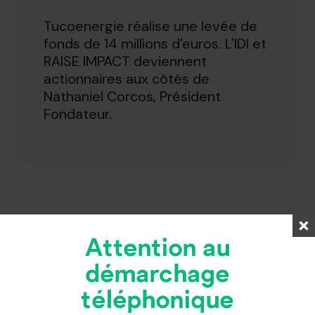
Tucoenergie réalise une levée de
fonds de 14 millions d'euros. L'IDI et
RAISE IMPACT deviennent
actionnaires aux côtés de
Nathaniel Corcos, Président
Fondateur.
Attention au
démarchage
téléphonique