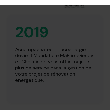
2019
Accompagnateur ! Tucoenergie
devient Mandataire MaPrimeRenov'
et CEE afin de vous offrir toujours
plus de service dans la gestion de
votre projet de rénovation
énergétique.