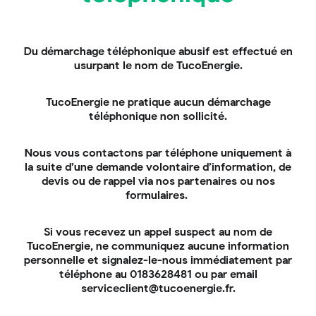
une rénovation globale peut réduire la
consommation énergétique d'un logement
de 50 % à 70 %. Cette baisse de
consommation permet des économies sur
Du démarchage téléphonique abusif est effectué en
vos factures !
usurpant le nom de TucoEnergie.
Un confort amélioré
: une maison rénovée
offre un meilleur confort thermique , avec
TucoEnergie ne pratique aucun démarchage
une répartition uniforme de la chaleur et
téléphonique non sollicité.
une qualité d'air intérieur améliorée.
Une valorisation immobilière
: une
Nous vous contactons par téléphone uniquement à
rénovation d'ampleur augmente la valeur de
la suite d’une demande volontaire d’information, de
votre maison !
devis ou de rappel via nos partenaires ou nos
formulaires.
Pour l’environnement :
Si vous recevez un appel suspect au nom de
TucoEnergie, ne communiquez aucune information
Une réduction des émissions de gaz à effet
personnelle et signalez-le-nous immédiatement par
de serre : les rénovations d'ampleur
téléphone au 0183628481 ou par email
contribuent à la réduction des émissions de
serviceclient@tucoenergie.fr.
CO2, jouant ainsi un rôle dans la lutte
contre le changement climatique.