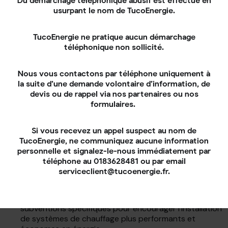
Du démarchage téléphonique abusif est effectué en
usurpant le nom de TucoEnergie.
Les aides financières
disponibles
TucoEnergie ne pratique aucun démarchage
téléphonique non sollicité.
Contrairement aux pompes à chaleur air/eau,
les PAC air/air
ne sont pas éligibles à MaPrimeRénov’
ni à l’éco-prêt à
Nous vous contactons par téléphone uniquement à
taux zéro. Cependant, d’autres dispositifs peuvent vous
la suite d’une demande volontaire d’information, de
aider à financer votre projet :
devis ou de rappel via nos partenaires ou nos
formulaires.
Les Certificats d’Économie d’Énergie (CEE)
:
permettent de réduire le coût d’installation grâce aux
primes versées par les fournisseurs d’énergie. Le
Si vous recevez un appel suspect au nom de
montant dépend de votre situation et du modèle
TucoEnergie, ne communiquez aucune information
installé.
personnelle et signalez-le-nous immédiatement par
téléphone au 0183628481 ou par email
TVA réduite à 10 %
: applicable uniquement si
serviceclient@tucoenergie.fr.
l’installation est réalisée par un professionnel RGE et
concerne un logement achevé depuis plus de 2 ans.
Aides locales
: certaines collectivités proposent des
subventions spécifiques pour encourager l’installation
de systèmes de chauffage plus performants et