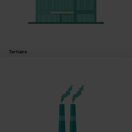
Tertiaire
Bureaux, commerces, établissements publics :
optimisation CVC, éclairage LED, gestion technique
du bâtiment.