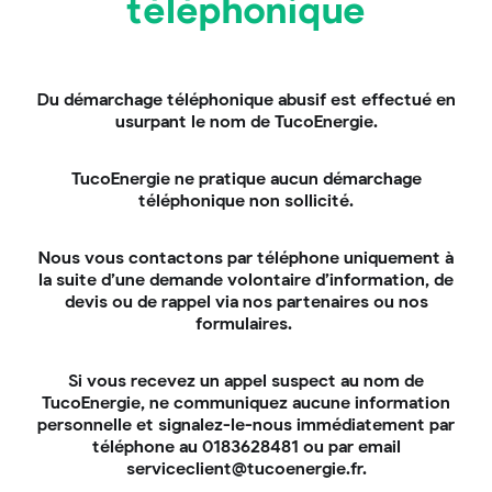
Avec Orée, nous allons plus loin. Dédiée au secteur
téléphonique
résidentiel, la solution intègre la conformité réglementaire au
cœur même du processus opérationnel. Elle apporte un
cadre, une méthode et une cohérence à chaque projet de
rénovation énergétique.
Du démarchage téléphonique abusif est effectué en
usurpant le nom de TucoEnergie.
Nos secteurs de compétence
TucoEnergie ne pratique aucun démarchage
téléphonique non sollicité.
Nous vous contactons par téléphone uniquement à
la suite d’une demande volontaire d’information, de
devis ou de rappel via nos partenaires ou nos
formulaires.
Si vous recevez un appel suspect au nom de
TucoEnergie, ne communiquez aucune information
personnelle et signalez-le-nous immédiatement par
téléphone au 0183628481 ou par email
serviceclient@tucoenergie.fr.