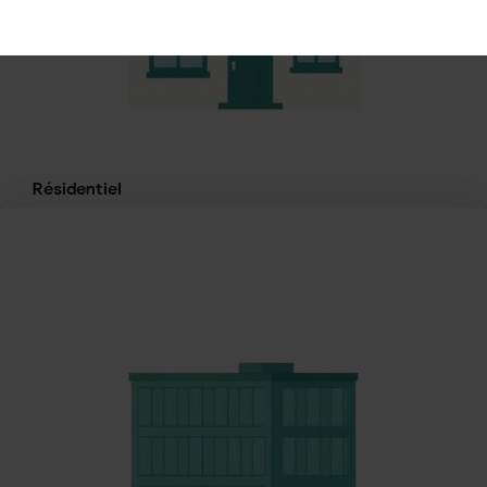
Résidentiel
Isolation thermique, chauffage performant, fenêtres
double vitrage… Le secteur résidentiel concentre la
majorité des CEE délivrés.