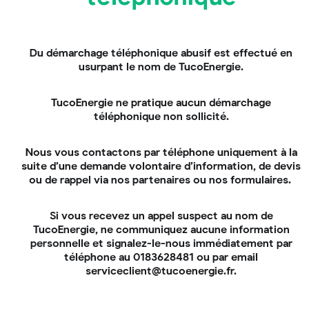
la situation géographique de votre logement.
Ainsi, si vous vivez dans une petite maison bien isolée
Du démarchage téléphonique abusif est effectué en
du sud de la France, vos besoins en chauffage sont
usurpant le nom de TucoEnergie.
très certainement moins conséquents que si vous
habitez une grande demeure ancienne située dans le
nord. Résultat, le
type de chauffage d’appoint
TucoEnergie ne pratique aucun démarchage
utilisé pourra varier d’un projet à un autre.
téléphonique non sollicité.
Plusieurs solutions de
chauffage d’appoint
économique
s’offrent à vous :
Nous vous contactons par téléphone uniquement à la
le poêle à granulés ou à bûches ;
suite d’une demande volontaire d’information, de devis
ou de rappel via nos partenaires ou nos formulaires.
l’insert ou le foyer fermé ;
le chauffage en relève de chaudière (pour les
Si vous recevez un appel suspect au nom de
capteurs thermiques uniquement).
TucoEnergie, ne communiquez aucune information
personnelle et signalez-le-nous immédiatement par
Combien de panneaux
téléphone au 0183628481 ou par email
serviceclient@tucoenergie.fr.
solaires photovoltaïques