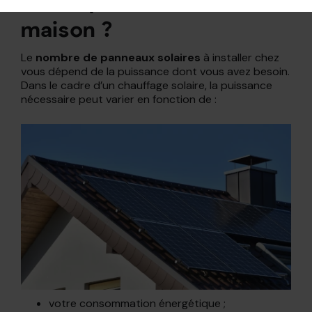
faut-il pour chauffer une
maison ?
Le
nombre de panneaux solaires
à installer chez
vous dépend de la puissance dont vous avez besoin.
Dans le cadre d’un chauffage solaire, la puissance
nécessaire peut varier en fonction de :
votre consommation énergétique ;