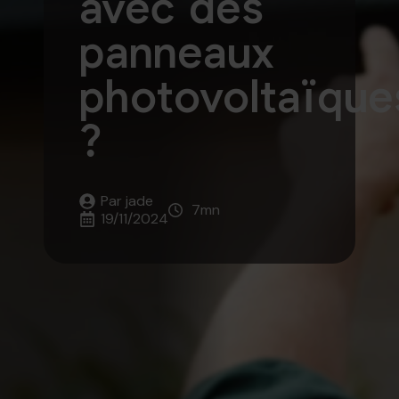
avec des
panneaux
photovoltaïque
?
Par 
jade
7
mn
19/11/2024