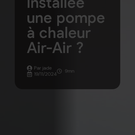
installée
une pompe
à chaleur
Air-Air ?
Par 
jade
9
mn
19/11/2024