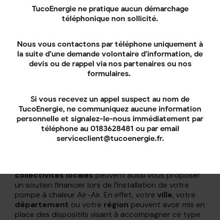
fournisseurs d’énergie
TucoEnergie ne pratique aucun démarchage
téléphonique non sollicité.
Les entreprises du secteur de l’énergie ont
aujourd’hui l’obligation d’encourager et de soutenir
Nous vous contactons par téléphone uniquement à
les particuliers dans leurs
travaux d’efficacité
la suite d’une demande volontaire d’information, de
énergétique
. Ce principe repose sur un dispositif
devis ou de rappel via nos partenaires ou nos
encadré par l’État : les
Certificats d’Économies
formulaires.
d’Énergie
(CEE). C’est pour cette raison qu’elles
peuvent vous proposer une prime énergie lors de
l’installation d’un nouveau système de chauffage
Si vous recevez un appel suspect au nom de
performant, comme la pompe à chaleur Air-Air.
TucoEnergie, ne communiquez aucune information
personnelle et signalez-le-nous immédiatement par
Les aides des collectivités
téléphone au 0183628481 ou par email
serviceclient@tucoenergie.fr.
locales pour une PAC Air-Air
En fonction de votre situation géographique, les
collectivités locales
peuvent aussi vous proposer
un soutien financier lors de l’installation de votre
pompe à chaleur Air-Air. En effet, votre
ville
, votre
département
ou votre
région
peuvent avoir mis en
place des dispositifs visant à accompagner ce type