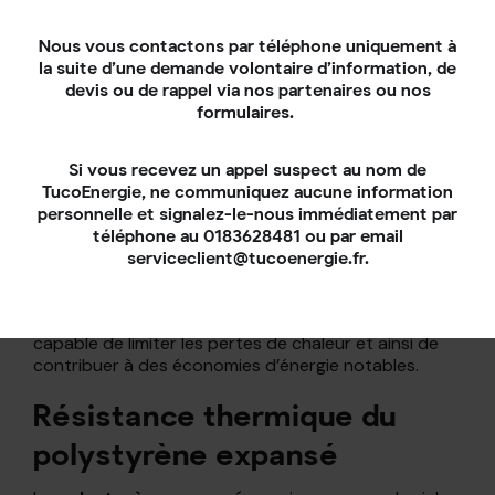
La
conductivité thermique
: Le polystyrène
présente une conductivité thermique faible,
Nous vous contactons par téléphone uniquement à
généralement entre 0,029 et 0,038 W/m.K. Une
la suite d’une demande volontaire d’information, de
faible conductivité thermique signifie que le
devis ou de rappel via nos partenaires ou nos
matériau conduit peu la chaleur, ce qui est un
formulaires.
atout pour un isolant.
L’
épaisseur
du matériau : Plus le matériau est
Si vous recevez un appel suspect au nom de
épais, plus sa résistance thermique est élevée.
TucoEnergie, ne communiquez aucune information
Pour un polystyrène de 14 cm par exemple, la
personnelle et signalez-le-nous immédiatement par
résistance thermique peut atteindre 3,7
téléphone au 0183628481 ou par email
m².K/W.
serviceclient@tucoenergie.fr.
Ces caractéristiques font du polystyrène un
matériau très efficace pour l’isolation thermique,
capable de limiter les pertes de chaleur et ainsi de
contribuer à des économies d’énergie notables.
Résistance thermique du
polystyrène expansé