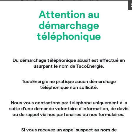
Retrait des modules photovoltaïques
:
Commencez par détacher les modules du
Attention au
système de montage. Cela implique de
desserrer les fixations ou de déconnecter les
démarchage
clips qui maintiennent les panneaux en place.
Manipulez chaque module avec soin pour éviter
téléphonique
les dommages qui pourraient rendre le
panneau inutilisable pour le recyclage ou la
réutilisation.
Démontage du système de montage
: Une
Du démarchage téléphonique abusif est effectué en
fois les modules retirés, procédez au
usurpant le nom de TucoEnergie.
démontage de la structure de montage. Cette
étape varie selon le type de montage (sur toit,
au sol, sur bâtiment) et peut nécessiter
TucoEnergie ne pratique aucun démarchage
l’utilisation d’outils spécifiques. Conservez
téléphonique non sollicité.
toutes les pièces détachées et le matériel de
fixation qui pourraient être réutilisés ou
Nous vous contactons par téléphone uniquement à la
recyclés.
suite d’une demande volontaire d’information, de devis
Inspection et nettoyage du site
: Après la
ou de rappel via nos partenaires ou nos formulaires.
désinstallation, inspectez l’espace libéré pour
identifier d’éventuels dommages causés
Si vous recevez un appel suspect au nom de
pendant le processus. Nettoyez la zone de