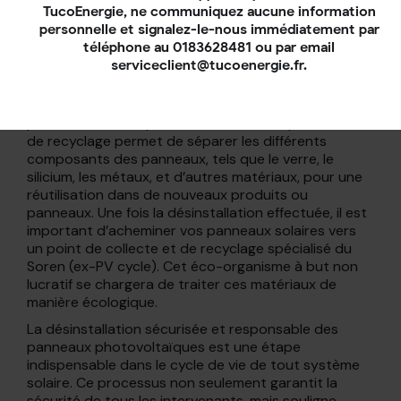
TucoEnergie, ne communiquez aucune information
tout débris ou matériaux résiduels afin de
personnelle et signalez-le-nous immédiatement par
préparer le site à son prochain usage ou à
téléphone au 0183628481 ou par email
l’installation d’un nouveau système.
serviceclient@tucoenergie.fr.
Sachez que les panneaux photovoltaïques
désinstallés contiennent des matériaux précieux qui
peuvent être récupérés et réutilisés. Le processus
de recyclage permet de séparer les différents
composants des panneaux, tels que le verre, le
silicium, les métaux, et d’autres matériaux, pour une
réutilisation dans de nouveaux produits ou
panneaux. Une fois la désinstallation effectuée, il est
important d’acheminer vos panneaux solaires vers
un point de collecte et de recyclage spécialisé du
Soren (ex-PV cycle). Cet éco-organisme à but non
lucratif se chargera de traiter ces matériaux de
manière écologique.
La désinstallation sécurisée et responsable des
panneaux photovoltaïques est une étape
indispensable dans le cycle de vie de tout système
solaire. Ce processus non seulement garantit la
sécurité de tous les intervenants, mais souligne