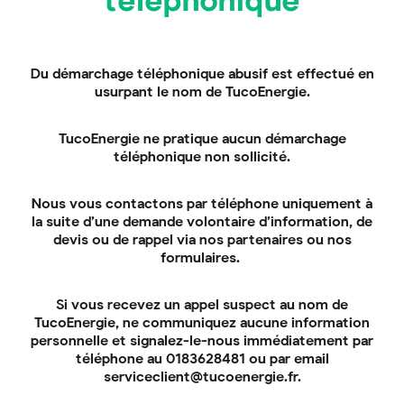
téléphonique
entraîner des coûts additionnels considérables par
la suite. Et ce, en raison de problèmes de qualité, de
maintenance accrue ou même de dommages à votre
propriété.
Du démarchage téléphonique abusif est effectué en
Il est essentiel de sélectionner un
installateur
usurpant le nom de TucoEnergie.
certifié
avec une
bonne réputation
et une
expérience avérée
pour garantir une installation de
TucoEnergie ne pratique aucun démarchage
qualité et durable.
téléphonique non sollicité.
Erreur n°7 : Ne pas tenir
Nous vous contactons par téléphone uniquement à
la suite d’une demande volontaire d’information, de
compte de la garantie et
devis ou de rappel via nos partenaires ou nos
formulaires.
du service après-vente
Vérifiez toujours
la durée et la couverture de la
Si vous recevez un appel suspect au nom de
garantie
offerte par le fabricant des panneaux
TucoEnergie, ne communiquez aucune information
solaires et par l’entreprise d’installation. Un bon
personnelle et signalez-le-nous immédiatement par
service après-vente témoigne souvent de la qualité
téléphone au 0183628481 ou par email
des produits proposés et peut faire toute la
serviceclient@tucoenergie.fr.
différence dans la résolution rapide des problèmes,