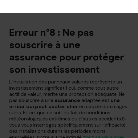
assurant ainsi la continuité et l’efficacité de votre
production d’électricité.
Erreur n°8 : Ne pas
souscrire à une
assurance pour protéger
son investissement
L’installation des panneaux solaires représente un
investissement significatif qui, comme tout autre
actif de valeur, mérite une protection adéquate. Ne
pas souscrire à une
assurance
adaptée est
une
erreur qui peut coûter cher
en cas de dommages
subis. Et ce, que ce soit du fait de conditions
météorologiques extrêmes ou d’autres accidents.Si
vous vous interrogez spécifiquement sur l’efficacité
des installations durant les périodes moins
ensoleillées, notre article intitulé
‘tout savoir sur les