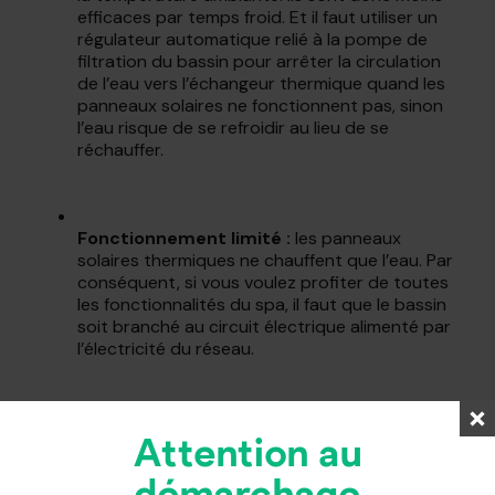
efficaces par temps froid. Et il faut utiliser un
régulateur automatique relié à la pompe de
filtration du bassin pour arrêter la circulation
de l’eau vers l’échangeur thermique quand les
panneaux solaires ne fonctionnent pas, sinon
l’eau risque de se refroidir au lieu de se
réchauffer.
Fonctionnement limité :
les panneaux
solaires thermiques ne chauffent que l’eau. Par
conséquent, si vous voulez profiter de toutes
les fonctionnalités du spa, il faut que le bassin
soit branché au circuit électrique alimenté par
l’électricité du réseau.
Les panneaux solaires
Attention au
hybrides pour les spas et les