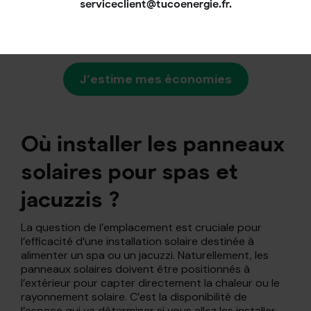
serviceclient@tucoenergie.fr.
lorsqu’il n’est pas utilisé pour éviter autant que
possible que la chaleur accumulée ne s’échappe.
J’estime mes économies
Où installer les panneaux
solaires pour spas et
jacuzzis ?
La question de l’emplacement est cruciale pour
l’efficacité d’une installation solaire destinée à
alimenter un spa ou un jacuzzi. Naturellement, les
panneaux solaires doivent être positionnés à
l’extérieur pour capter directement la chaleur ou le
rayonnement solaire. C’est la disponibilité de
l’espace qui va déterminer si vous allez les installer