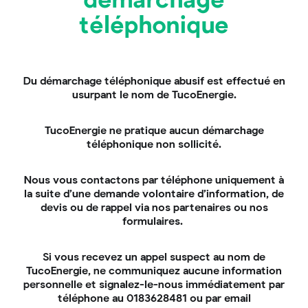
démarchage
jacuzzis : le meilleur des 2
téléphonique
mondes
Les panneaux solaires hybrides combinent les 2
technologies précédentes : thermique et
Du démarchage téléphonique abusif est effectué en
photovoltaïque. Ils sont plus chers à l’achat, mais ils
usurpant le nom de TucoEnergie.
produisent à la fois de la chaleur et de l’électricité,
comblant ainsi les lacunes de chaque technologie
individuelle.
TucoEnergie ne pratique aucun démarchage
téléphonique non sollicité.
Pour être sûr d’en avoir pour votre argent, vérifiez
bien du côté des garanties. Plus les conditions y
afférentes sont intéressantes, plus les équipements
Nous vous contactons par téléphone uniquement à
sont qualitatifs et fiables. Pour aller plus loin, lisez
la suite d’une demande volontaire d’information, de
aussi :
les garanties des panneaux solaires
devis ou de rappel via nos partenaires ou nos
comprendre : ce qu’elles couvrent réellement.
formulaires.
Comment économiser encore plus ?
Si vous recevez un appel suspect au nom de
Pour renforcer l’efficacité des panneaux solaires et
TucoEnergie, ne communiquez aucune information
réduire encore plus les coûts énergétiques liés à
personnelle et signalez-le-nous immédiatement par
l’utilisation des spas et jacuzzis, il est conseillé de
téléphone au 0183628481 ou par email
recouvrir le bassin par une couverture isothermique