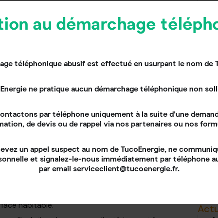
nt est posé soit en simple couche entre les
ixées les lattes) soit en double couche.
tion au démarchage téléph
Actu
T
s
paroi froide qui se produit en hiver. Cette différence
ge téléphonique abusif est effectué en usurpant le nom de 
face des murs engendre des problèmes d’humidité au
p
p
Energie ne pratique aucun démarchage téléphonique non solli
tte opération consiste généralement à coller ou à
ontactons par téléphone uniquement à la suite d’une demand
. Elle peut aussi être réalisée en insufflant
mation, de devis ou de rappel via nos partenaires ou nos form
Actu
. Bien qu’elle soit simple à mettre en œuvre,
t la surface habitable et condamne les pièces
R
cevez un appel suspect au nom de TucoEnergie, ne communi
f
sonnelle et signalez-le-nous immédiatement par téléphone 
rieur (ITE)
cette méthode a pour but de renforcer
M
par email serviceclient@tucoenergie.fr.
t. Cela peut se faire soit avec des panneaux
c un bardage soit avec un enduit isolant.
l’intérieur, cette technique garde l’esthétisme de
face habitable.
Actu