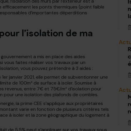
e, l’isolation des murs par l’extérieur est à
I
ire efficacement les ponts thermiques (point faible
n
 responsables d’importantes déperditions
l
pour l’isolation de ma
Actu
R
e gouvernement a mis en place des aides
c
i vous faites réaliser vos travaux par un
é
’isolation, vous pouvez prétendre à 3 aides :
e 1er janvier 2021, elle permet de subventionner une
 limite de 100m² de surface à isoler. Soumise à
os revenus, entre 7€ et 75€/m² d’isolation pour
Actu
on pour une isolation des plafonds de combles.
M
énergie, la prime CEE s’applique aux propriétaires
r
ontant varie en fonction de plusieurs critères tels
r
rface à isoler et la zone géographique du logement à
duit de 5,5% peut s’appliquer sur vos travaux sous