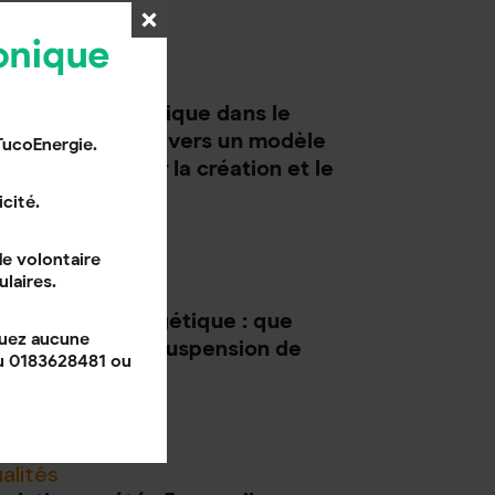
11/07/2025
4
mn
onique
alités
ransition écologique dans le
ecteur culturel : vers un modèle
TucoEnergie.
lus durable pour la création et le
atrimoine
cité.
11/07/2025
4
mn
e volontaire
ulaires.
alités
énovation énergétique : que
quez aucune
aire pendant la suspension de
au 0183628481 ou
aPrimeRénov’ ?
11/07/2025
3
mn
alités