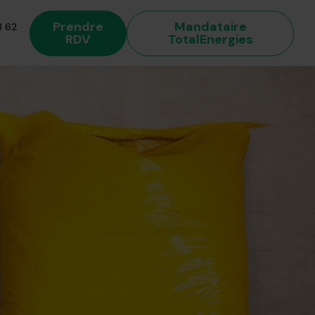
Prendre
Mandataire
 62
RDV
TotalEnergies
 énergétique