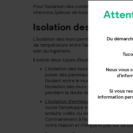
Pour l’isolation des combles aménagés, l’isola
chevrons (pièces de bois sur lesquelles sont f
Atten
Isolation des murs
L’isolation des murs permet de réduire l’effet 
Du démarcha
de température entre l’air ambiant et la sur
sein du logement.
Tuco
Il existe deux types d’isolation des murs :
L’isolation des murs par l’intérieur : ce
Nous vous c
poser des panneaux de doublage sur le mur
d’infor
l’isolant entre le mur et une contre-paroi
l’isolation des murs par l’intérieur rédui
Si vous re
pendant la durée des travaux.
information per
L’isolation thermique des murs par l’exté
toute l’enveloppe extérieure du logemen
enduits collés ou vissés au mur soit ave
Contrairement à l’isolation des murs par 
votre maison et n’empiète pas sur sa sur