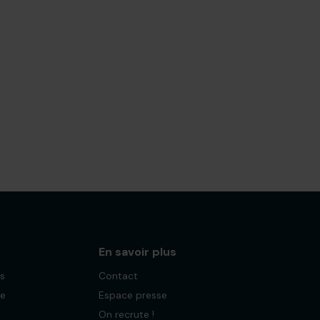
En savoir plus
es
Contact
ue
Espace presse
On recrute !