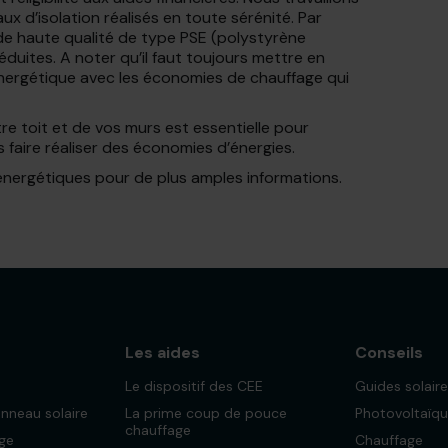
ux d’isolation réalisés en toute sérénité. Par
s de haute qualité de type PSE (polystyrène
duites. A noter qu’il faut toujours mettre en
énergétique avec les économies de chauffage qui
e toit et de vos murs est essentielle pour
faire réaliser des économies d’énergies.
énergétiques pour de plus amples informations.
s
Les aides
Conseils
Le dispositif des CEE
Guides solair
anneau solaire
La prime coup de pouce
Photovoltaïq
chauffage
rge
Chauffage