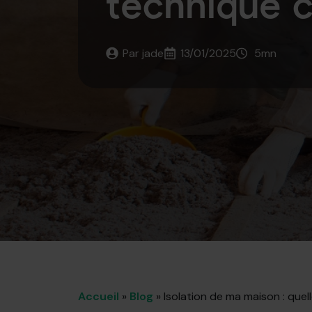
technique c
Par 
jade
13/01/2025
5
mn
Accueil
»
Blog
»
Isolation de ma maison : quel