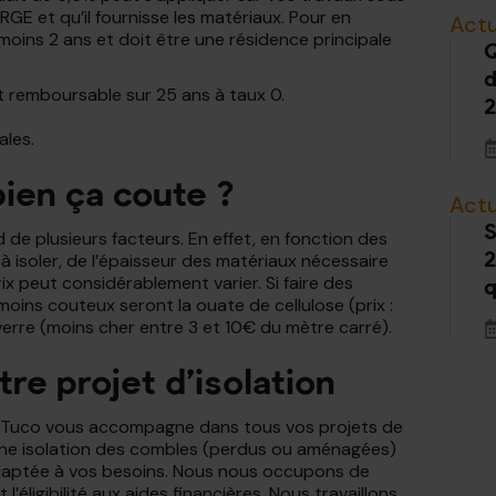
 RGE et qu’il fournisse les matériaux. Pour en
Actu
 moins 2 ans et doit être une résidence principale
Q
d
êt remboursable sur 25 ans à taux 0.
2
ales.
ien ça coute ?
Actu
S
 de plusieurs facteurs. En effet, en fonction des
e à isoler, de l’épaisseur des matériaux nécessaire
2
rix peut considérablement varier. Si faire des
q
moins couteux seront la ouate de cellulose (prix :
verre (moins cher entre 3 et 10€ du mètre carré).
re projet d’isolation
e, Tuco vous accompagne dans tous vos projets de
une isolation des combles (perdus ou aménagées)
adaptée à vos besoins. Nous nous occupons de
’éligibilité aux aides financières. Nous travaillons