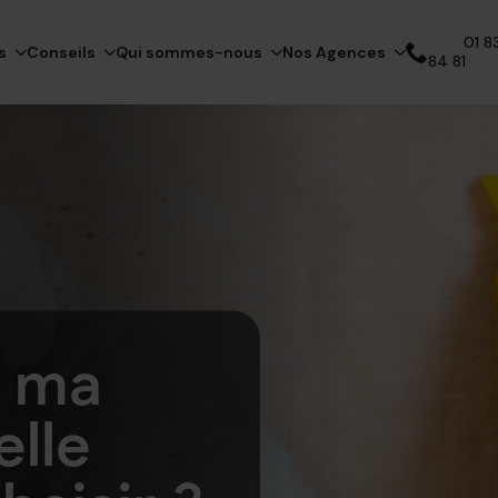
01 83
s
Conseils
Qui sommes-nous
Nos Agences
84 81
Appelez notre expert
e ma
elle