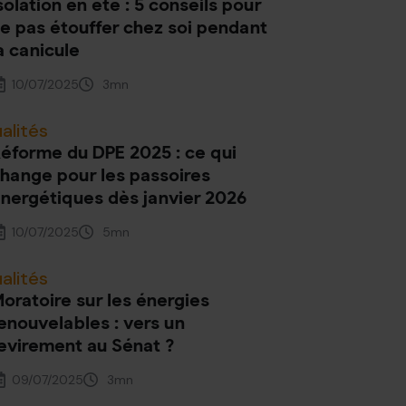
solation en été : 5 conseils pour
e pas étouffer chez soi pendant
a canicule
10/07/2025
3
mn
alités
éforme du DPE 2025 : ce qui
hange pour les passoires
nergétiques dès janvier 2026
10/07/2025
5
mn
alités
oratoire sur les énergies
enouvelables : vers un
evirement au Sénat ?
09/07/2025
3
mn