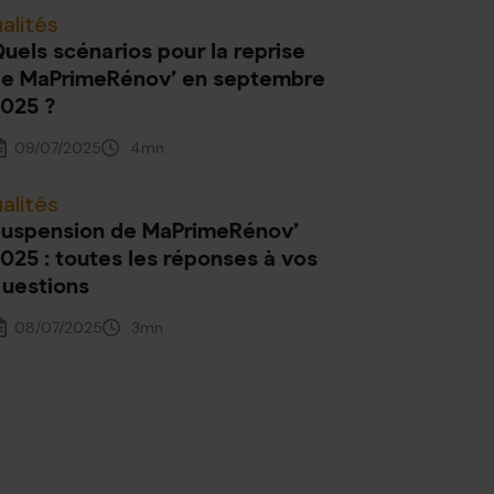
alités
uels scénarios pour la reprise
e MaPrimeRénov’ en septembre
025 ?
09/07/2025
4
mn
alités
uspension de MaPrimeRénov’
025 : toutes les réponses à vos
uestions
08/07/2025
3
mn