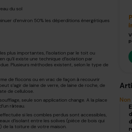
veau du sol
P
t diminuer d’environ 50% les déperditions énergétiques
V
p
es plus importantes, l’isolation par le toit ou
Bien qu’il existe une technique d’isolation par
épandue. Plusieurs méthodes existent, selon le type de
orme de flocons ou en vrac de façon à recouvrir
Art
eut s’agir de laine de verre, de laine de roche, de
ate de cellulose.
Non 
oufflage, seule son application change. A la place
 d’un râteau.
E
d
 effectuée si les combles perdus sont accessibles,
aux d’isolant entre les solives (pièce de bois qui
d
) de la toiture de votre maison.
r