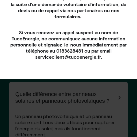
la suite d’une demande volontaire d’information, de
devis ou de rappel via nos partenaires ou nos
formulaires.
Si vous recevez un appel suspect au nom de
Des
questions ?
TucoEnergie, ne communiquez aucune information
personnelle et signalez-le-nous immédiatement par
téléphone au 0183628481 ou par email
serviceclient@tucoenergie.fr.
Tuxi notre colibri vous répond !
Quelle différence entre panneaux
solaires et panneaux photovolaïques ?
Un panneau photovoltaïque et un panneau
solaire sont tous deux utilisés pour capturer
l'énergie du soleil, mais ils fonctionnent
différemment.