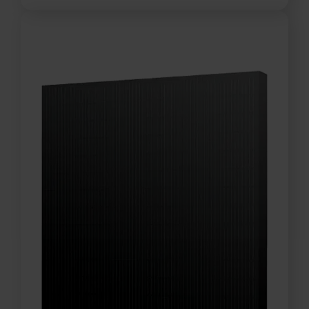
Marque française
Garantie 20 ans
Monocristallin : un rendement
ultra performant jusqu'à 20%