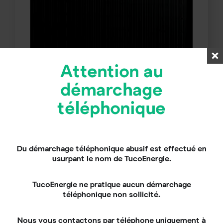
Attention au
Panneaux solaires Thaleos 500Wc
démarchage
Black
téléphonique
Du démarchage téléphonique abusif est effectué en
usurpant le nom de TucoEnergie.
TucoEnergie ne pratique aucun démarchage
téléphonique non sollicité.
Nous vous contactons par téléphone uniquement à