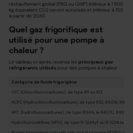
réchauffement global (PRG ou GWP) inférieur à 1 500
kg équivalent CO2 seront autorisés et inférieur à 150
à partir de 2030.
Quel gaz frigorifique est
utilisé pour une pompe à
chaleur ?
Le tableau ci-après recense les
principaux gaz
réfrigérants utilisés
pour des pompes à chaleur.
Catégorie de fluide frigorigène
CFC (Chlorofluorocarbures), de type R11 ou R12
HCFC (Hydrochlorofluorocarbure), de type R22, R401A, R402A,
HFC (hydrofluorocarbures), de type R134A, le R407C, R410A, R
Hydrofluorooléfines (HFO), de type R-1234yf ou R-1234ze
Fluides frigorigènes naturels, tels que le propane (R290), le d