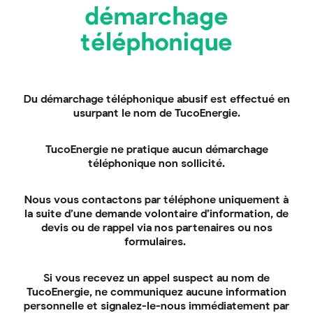
démarchage
PAC air-air, air-eau ou eau-
téléphonique
eau : à quoi sert le réfrigérant
?
Du démarchage téléphonique abusif est effectué en
Le gaz réfrigérant est le vecteur de l’énergie de la
usurpant le nom de TucoEnergie.
pompe à chaleur. Il est chargé d’absorber les calories
puisées à partir d’une source froide (air extérieur, sol
TucoEnergie ne pratique aucun démarchage
ou eau souterraine) pour les transférer à votre
téléphonique non sollicité.
réseau de chauffage (unités intérieures, radiateurs
ou plancher chauffant). Pour être efficace, il doit
être capable de se transformer facilement en vapeur
Nous vous contactons par téléphone uniquement à
et en liquide. Il doit également avoir un impact sur
la suite d’une demande volontaire d’information, de
l’environnement le plus faible possible.
devis ou de rappel via nos partenaires ou nos
formulaires.
Quand changer le fluide
frigorigène ? Que faire en cas
Si vous recevez un appel suspect au nom de
TucoEnergie, ne communiquez aucune information
de fuite ?
personnelle et signalez-le-nous immédiatement par