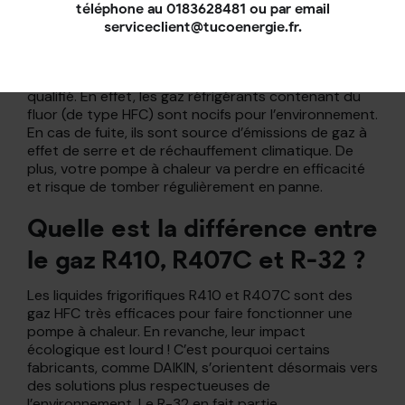
téléphone au 0183628481 ou par email
L’étanchéité du réseau du fluide frigorigène doit être
serviceclient@tucoenergie.fr.
régulièrement contrôlée. S’il nécessite d’être
souvent rechargé, faites contrôler l’état de votre
installation sans plus tarder par un professionnel
qualifié. En effet, les gaz réfrigérants contenant du
fluor (de type HFC) sont nocifs pour l’environnement.
En cas de fuite, ils sont source d’émissions de gaz à
effet de serre et de réchauffement climatique. De
plus, votre pompe à chaleur va perdre en efficacité
et risque de tomber régulièrement en panne.
Quelle est la différence entre
le gaz R410, R407C et R-32 ?
Les liquides frigorifiques R410 et R407C sont des
gaz HFC très efficaces pour faire fonctionner une
pompe à chaleur. En revanche, leur impact
écologique est lourd ! C’est pourquoi certains
fabricants, comme DAIKIN, s’orientent désormais vers
des solutions plus respectueuses de
l’environnement. Le R-32 en fait partie.