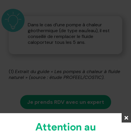
Dans le cas d’une pompe à chaleur
géothermique (de type eau/eau), il est
conseillé de remplacer le fluide
caloporteur tous les 5 ans.
(1)
Extrait du guide « Les pompes à chaleur à fluide
naturel » (source : étude PROFEEL/COSTIC).
Je prends RDV avec un expert
Attention au
Foire aux Questions