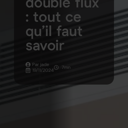
double flux
: tout ce
qu’il faut
savoir
Par 
jade
7
mn
19/11/2024