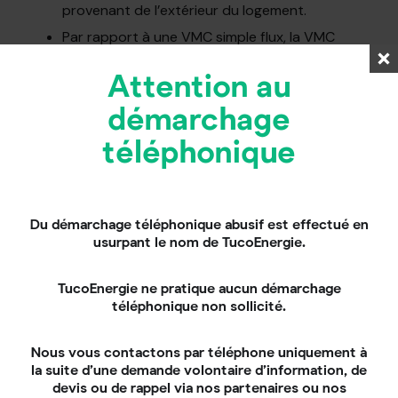
provenant de l’extérieur du logement.
Par rapport à une VMC simple flux, la VMC
double flux permet de
réduire la sensation
de courant d’air froid
.
Attention au
L’été, la VMC double flux peut
rafraîchir l’air
démarchage
qui pénètre dans l’habitation.
téléphonique
Quels sont les inconvénients
d’une VMC double flux ?
Comme toute solution, le VMC double flux présente
Du démarchage téléphonique abusif est effectué en
certains inconvénients qu’il convient de connaître.
usurpant le nom de TucoEnergie.
En fonction de la configuration du logement, sa
mise en place en rénovation peut s’avérer
TucoEnergie ne pratique aucun démarchage
complexe
.
téléphonique non sollicité.
Même si des aides financières existent et
qu’elle assure de réaliser des économies de
Nous vous contactons par téléphone uniquement à
chauffage, son
coût de départ
apparaît
la suite d’une demande volontaire d’information, de
potentiellement comme un frein.
devis ou de rappel via nos partenaires ou nos