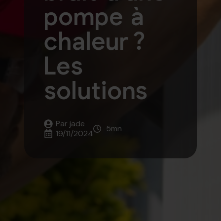
pompe à
chaleur ?
Les
solutions
Par 
jade
5
mn
19/11/2024