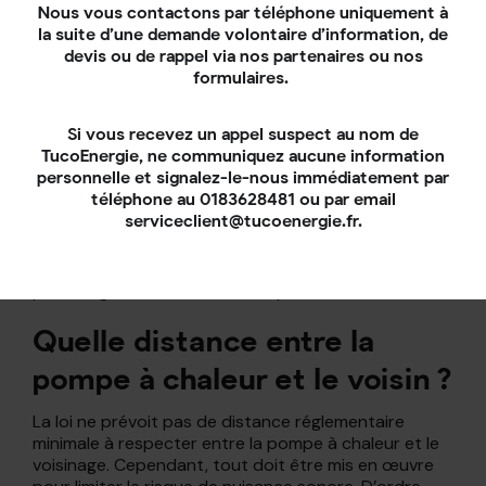
Foire aux Questions
Nous vous contactons par téléphone uniquement à
la suite d’une demande volontaire d’information, de
devis ou de rappel via nos partenaires ou nos
Comment atténuer le bruit
formulaires.
basse fréquence d’une
Si vous recevez un appel suspect au nom de
pompe à chaleur ?
TucoEnergie, ne communiquez aucune information
personnelle et signalez-le-nous immédiatement par
Le caisson d’insonorisation est une solution efficace
téléphone au 0183628481 ou par email
pour réduire le bruit basse fréquence d’une pompe à
serviceclient@tucoenergie.fr.
chaleur à sa source tout en ne perturbant pas son
bon fonctionnement. En effet, le coffrage est ajouré
pour laisser passer l’air et les lames sont inclinées
pour diriger les ondes acoustiques dans la terre.
Quelle distance entre la
pompe à chaleur et le voisin ?
La loi ne prévoit pas de distance réglementaire
minimale à respecter entre la pompe à chaleur et le
voisinage. Cependant, tout doit être mis en œuvre