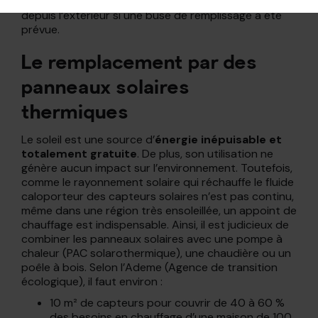
camion souffleur peut être réalisé directement
depuis l’extérieur si une buse de remplissage a été
prévue.
Le remplacement par des
panneaux solaires
thermiques
Le soleil est une source d’
énergie inépuisable et
totalement gratuite
. De plus, son utilisation ne
génère aucun impact sur l’environnement. Toutefois,
comme le rayonnement solaire qui réchauffe le fluide
caloporteur des capteurs solaires n’est pas continu,
même dans une région très ensoleillée, un appoint de
chauffage est indispensable. Ainsi, il est judicieux de
combiner les panneaux solaires avec une pompe à
chaleur (PAC solarothermique), une chaudière ou un
poêle à bois. Selon l’Ademe (Agence de transition
écologique), il faut environ :
10 m² de capteurs pour couvrir de 40 à 60 %
des besoins en chauffage d’une maison de 100