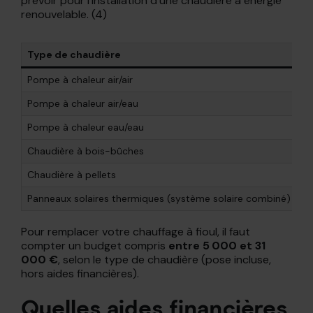
prévoir pour l’installation d’une chaudière à énergie
renouvelable. (4)
Type de chaudière
Pr
Pompe à chaleur air/air
De
Pompe à chaleur air/eau
De
Pompe à chaleur eau/eau
De
Chaudière à bois-bûches
De
Chaudière à pellets
D
Panneaux solaires thermiques (système solaire combiné)
De
Pour remplacer votre chauffage à fioul, il faut
compter un budget compris
entre 5 000 et 31
000 €
, selon le type de chaudière (pose incluse,
hors aides financières).
Quelles aides financières