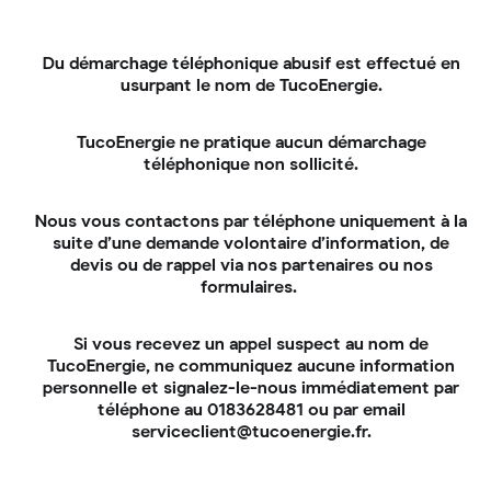
premier choix. En version « bouilleur » (hydro), il se
raccorde à vos émetteurs de chaleur et devient un
système de chauffage central pouvant se substituer
Du démarchage téléphonique abusif est effectué en
à votre chaudière à fioul ;
usurpant le nom de TucoEnergie.
La chaudière à bois-bûches
TucoEnergie ne pratique aucun démarchage
Idéal si votre logement est situé proche des forêts
téléphonique non sollicité.
pour bénéficier ainsi d’une ressource locale,
abondante et à petit prix. À titre d’exemple, le prix
Nous vous contactons par téléphone uniquement à la
d’une facture annuelle de chauffage d’une maison qui
suite d’une demande volontaire d’information, de
consomme 1 500 litres de fioul par an est d’environ
devis ou de rappel via nos partenaires ou nos
2 300 €. En installant une chaudière à bûches, son
formulaires.
montant ne devrait plus atteindre qu’environ 675 €
par an ;
Si vous recevez un appel suspect au nom de
La chaudière à granulés
TucoEnergie, ne communiquez aucune information
personnelle et signalez-le-nous immédiatement par
Elle offre le même confort d’utilisation qu’une
téléphone au 0183628481 ou par email
chaudière au fioul. Les granulés sont stockés dans
serviceclient@tucoenergie.fr.
un silo dimensionné en fonction des besoins en
chauffage de la maison. La livraison des pellets par