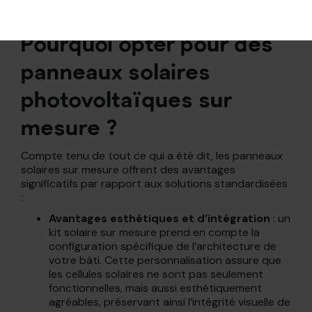
Pourquoi opter pour des
panneaux solaires
photovoltaïques sur
mesure ?
Compte tenu de tout ce qui a été dit, les panneaux
solaires sur mesure offrent des avantages
significatifs par rapport aux solutions standardisées
:
Avantages esthétiques et d’intégration
: un
kit solaire sur mesure prend en compte la
configuration spécifique de l’architecture de
votre bâti. Cette personnalisation assure que
les cellules solaires ne sont pas seulement
fonctionnelles, mais aussi esthétiquement
agréables, préservant ainsi l’intégrité visuelle de