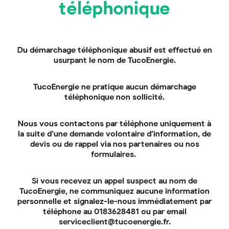
téléphonique
mauvaises surprises.
Lisez aussi :
prix kit solaire – comparatif et meilleur
tarif.
Du démarchage téléphonique abusif est effectué en
6 – Commander l’ensemble
usurpant le nom de TucoEnergie.
de l’installation, installer et
TucoEnergie ne pratique aucun démarchage
mettre en service les
téléphonique non sollicité.
panneaux solaires
Nous vous contactons par téléphone uniquement à
Une fois le devis validé, la commande peut être
la suite d’une demande volontaire d’information, de
passée. L’installation et la mise en service (+
devis ou de rappel via nos partenaires ou nos
raccordement au réseau si nécessaire) des
formulaires.
panneaux solaires marquent la finalisation du projet,
vous permettant de profiter pleinement de votre
Si vous recevez un appel suspect au nom de
électricité verte.
TucoEnergie, ne communiquez aucune information
personnelle et signalez-le-nous immédiatement par
Je concrétise mon projet
téléphone au 0183628481 ou par email
serviceclient@tucoenergie.fr.