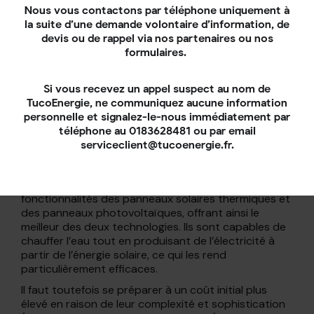
régulateur automatique relié à la pompe de filtration
Nous vous contactons par téléphone uniquement à
de la piscine pour empêcher l’eau de circuler dans le
la suite d’une demande volontaire d’information, de
circuit de chauffage contenant l’échangeur
devis ou de rappel via nos partenaires ou nos
thermique lorsque le soleil est absent, évitant ainsi
formulaires.
que l’eau de la piscine ne se refroidisse davantage en
perdant les calories qu’elle contient.
Si vous recevez un appel suspect au nom de
TucoEnergie, ne communiquez aucune information
Des panneaux solaires
personnelle et signalez-le-nous immédiatement par
hybrides pour chauffer votre
téléphone au 0183628481 ou par email
serviceclient@tucoenergie.fr.
piscine
Les panneaux solaires hybrides combinent les
fonctionnalités des panneaux solaires thermiques et
des panneaux photovoltaïques, offrant ainsi le
meilleur des deux technologies. Ils sont capables de
chauffer l’eau tout en produisant de l’électricité à
partir de l’énergie solaire, ce qui les rend
particulièrement efficaces.
Il faut toutefois se préparer à un coût initial plus
élevé en raison de leur complexité et sophistication