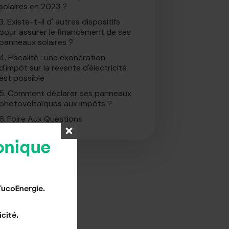
solaires en 2023 ?
3.
Existe-t-il d' autres dispositifs
pour assurer le financement de ses
panneaux solaires ?
4.
Fiscalité : une exonération
d'impôt sur la revente d'électricité
est possible
5.
Comment déclarer ses panneaux
photovoltaïques aux impôts ?
6.
Foire Aux Questions
onique
TucoEnergie.
cité.