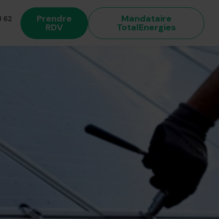
Prendre
Mandataire
 62
RDV
TotalEnergies
 énergétique