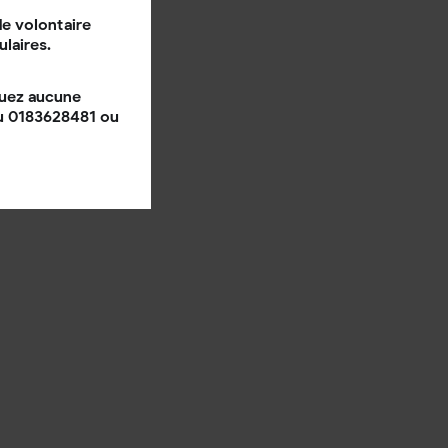
e volontaire
ulaires.
quez aucune
au 0183628481 ou