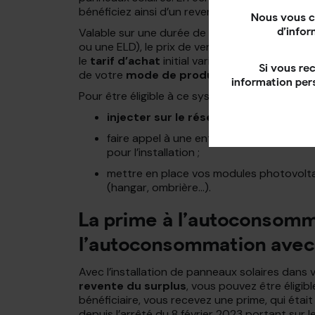
bénéficiez ainsi d’un revenu complémentaire.
Nous vous c
Valable sur une durée de
20 ans
(période pen
d’infor
ou une ELD), le prix de vente de votre product
le
tarif d’achat
initial varie en
fonction de l
Si vous re
de votre
mode de production
(revente de s
information per
Pour être éligible à ce système, vous devez i
injecter sur le réseau public
la totalit
faire appel à une entreprise certifiée
RG
pour l’installation ;
mettre en place vos modules photovolt
(hangar, ombrière…).
La prime à l’autoconsomm
l’autoconsommation avec 
Avec l’installation de panneaux solaires dans
revente du surplus
, vous pouvez être éligibl
bénéficiaire, vous recevez une prime, qui étai
depuis l’arrêté du 8 février 2023 portant sur l