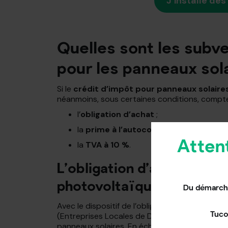
J’installe de
Quelles sont les subve
pour les panneaux sol
Si le
crédit d’impôt pour panneaux solaire
néanmoins, sous certaines conditions, compte
l’
obligation d’achat
;
la
prime à l’autoconsommation
;
Atten
la
TVA à 10 %
.
L’obligation d’achat (en c
photovoltaïque produite)
Du démarcha
Avec le dispositif de l’obligation d’achat, l’Ét
Tuco
(Entreprises Locales de Distribution) d’acheter
panneaux solaires. En échange de l’injection d