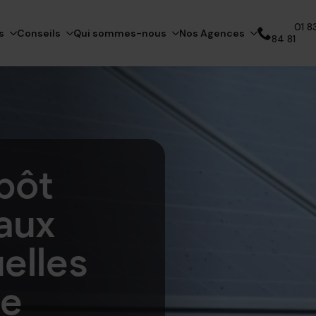
01 83
s
Conseils
Qui sommes-nous
Nos Agences
84 81
Appelez notre expert
pôt
aux
uelles
le