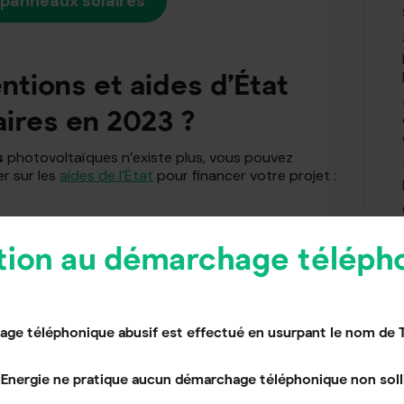
s panneaux solaires
ntions et aides d’État
aires en 2023 ?
s
photovoltaïques n’existe plus, vous pouvez
r sur les
aides de l’État
pour financer votre projet :
tion au démarchage téléph
as vente de l’électricité
ge téléphonique abusif est effectué en usurpant le nom de 
at impose à
EDF OA
(Obligation d’Achat) et aux
ELD
Energie ne pratique aucun démarchage téléphonique non solli
 tout ou partie de l’électricité issue de vos
e votre production sur le réseau public, vous