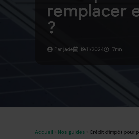
remplacer 
?
Par 
jade
19/11/2024
7
mn
Accueil
»
Nos guides
»
Crédit d’impôt pour p