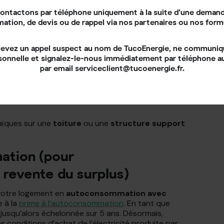
ontactons par téléphone uniquement à la suite d’une demand
dant laquelle vous passez un contrat avec EDF OA
mation, de devis ou de rappel via nos partenaires ou nos form
ion est garanti, à un
prix
fixé par la loi
. Notez que
a puissance
de votre installation, mais également
cevez un appel suspect au nom de TucoEnergie, ne communi
urplus ou revente totale).
sonnelle et signalez-le-nous immédiatement par téléphone 
mpérativement :
par email serviceclient@tucoenergie.fr.
é ou le surplus de l’électricité que vous produisez ;
E QualiPV
(Reconnu Garant de l’Environnement)
aïques sur une
toiture
ou une
structure support
ation (pour
revente du surplus)
 votre logement en
autoconsommation avec
e à la
prime à l’autoconsommation
. En tant que
t jusqu’alors échelonnée sur 5 ans. Désormais,
es conditions d’achat de l’électricité produite par