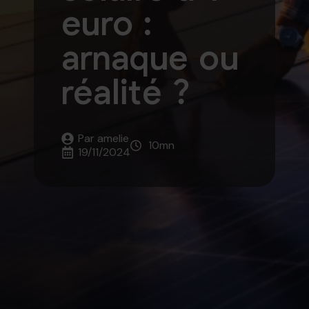
euro :
arnaque ou
réalité ?
Par 
amelie
10
mn
19/11/2024