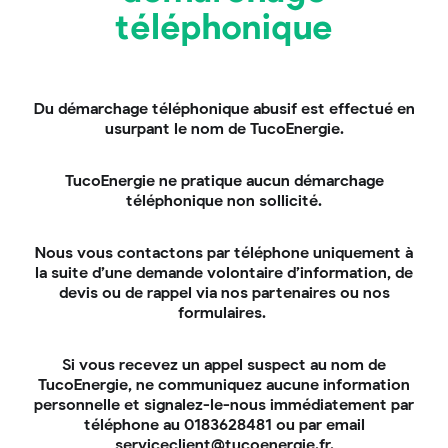
photovoltaïque
.
téléphonique
Quel est le prix moyen d’une
installation de panneaux
Du démarchage téléphonique abusif est effectué en
solaires ?
usurpant le nom de TucoEnergie.
Le
prix à prévoir pour une installation solaire
d’une puissance de 3 kWc se situe généralement
en
TucoEnergie ne pratique aucun démarchage
dessous de 10 000 €
. La pose de panneaux
téléphonique non sollicité.
solaires par un expert du photovoltaïque représente
un coût, qui est souvent directement
inclus dans
Nous vous contactons par téléphone uniquement à
son offre
.
la suite d’une demande volontaire d’information, de
devis ou de rappel via nos partenaires ou nos
Quelles sont les primes et
formulaires.
aides financières mises en
Si vous recevez un appel suspect au nom de
place pour les panneaux
TucoEnergie, ne communiquez aucune information
solaires en 2023 ?
personnelle et signalez-le-nous immédiatement par
téléphone au 0183628481 ou par email
Faire appel à un professionnel sérieux, disposant du
serviceclient@tucoenergie.fr.