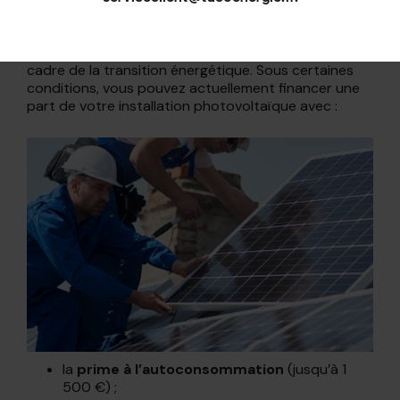
label RGE, c’est s’assurer de pouvoir accéder
aux
aides financières pour le photovoltaïque
,
mises en place par le gouvernement français, dans le
cadre de la transition énergétique. Sous certaines
conditions, vous pouvez actuellement financer une
part de votre installation photovoltaïque avec :
la
prime à l’autoconsommation
(jusqu’à 1
500 €) ;