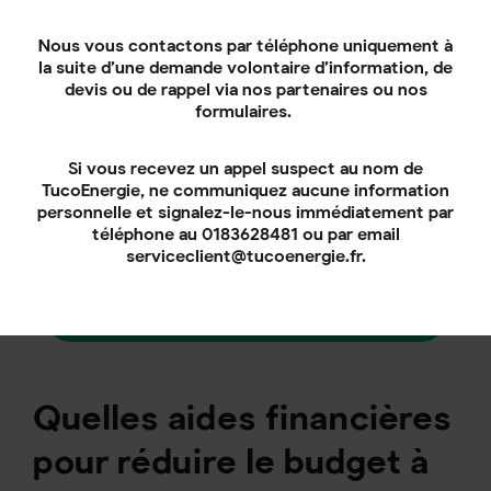
de
bonnes habitudes de consommation
(programmation des appareils électriques de
Nous vous contactons par téléphone uniquement à
votre logement pour coïncider avec les pics de
la suite d’une demande volontaire d’information, de
production des panneaux, par exemple).
devis ou de rappel via nos partenaires ou nos
formulaires.
Par ailleurs, certaines aides de l’État existent (rachat
de l’électricité non consommée, prime à
Si vous recevez un appel suspect au nom de
l’autoconsommation…) et vous permettent, sous
TucoEnergie, ne communiquez aucune information
certaines conditions, de rentabiliser plus rapidement
personnelle et signalez-le-nous immédiatement par
votre installation photovoltaïque.
téléphone au 0183628481 ou par email
serviceclient@tucoenergie.fr.
J’estime la rentabilité de mon projet
Quelles aides financières
pour réduire le budget à