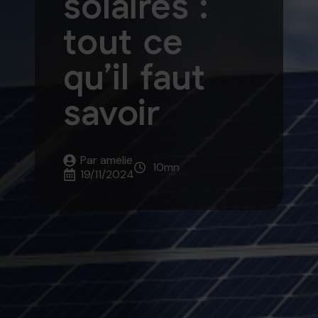
solaires :
tout ce
qu’il faut
savoir
Par 
amelie
10
mn
19/11/2024