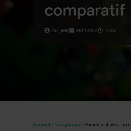
comparatif
Par 
jade
19/11/2024
7
mn
Accueil
»
Nos guides
»
Pompe à chaleur ou c