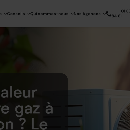
01 83
s
Conseils
Qui sommes-nous
Nos Agences
84 81
Appelez notre expert
aleur
e gaz à
on ? Le