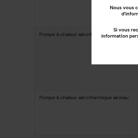
Nous vous c
d’infor
Si vous re
Pompe à chaleur aérothermique air/air
information per
Pompe à chaleur aérothermique air/eau