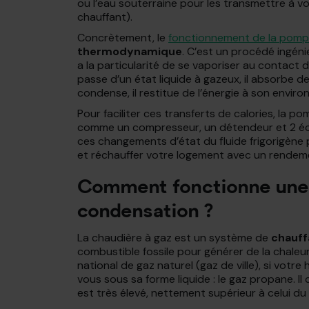
ou l’eau souterraine pour les transmettre à v
chauffant).
Concrètement, le
fonctionnement de la pomp
thermodynamique
. C’est un procédé ingénie
a la particularité de se vaporiser au contact d
passe d’un état liquide à gazeux, il absorbe de l
condense, il restitue de l’énergie à son envir
Pour faciliter ces transferts de calories, la 
comme un compresseur, un détendeur et 2 éch
ces changements d’état du fluide frigorigène 
et réchauffer votre logement avec un rendeme
Comment fonctionne une 
condensation ?
La chaudière à gaz est un système de
chauff
combustible fossile pour générer de la chaleu
national de gaz naturel (gaz de ville), si votr
vous sous sa forme liquide : le gaz propane. I
est très élevé, nettement supérieur à celui du fi