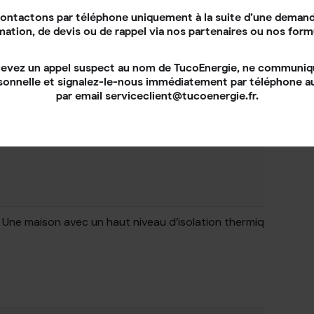
ontactons par téléphone uniquement à la suite d’une demand
mation, de devis ou de rappel via nos partenaires ou nos form
cevez un appel suspect au nom de TucoEnergie, ne communi
Une ou plusieurs pièces, en solution d’appoint ou de chauffa
sonnelle et signalez-le-nous immédiatement par téléphone 
par email serviceclient@tucoenergie.fr.
Une maison avec un haut niveau d’isolation thermique