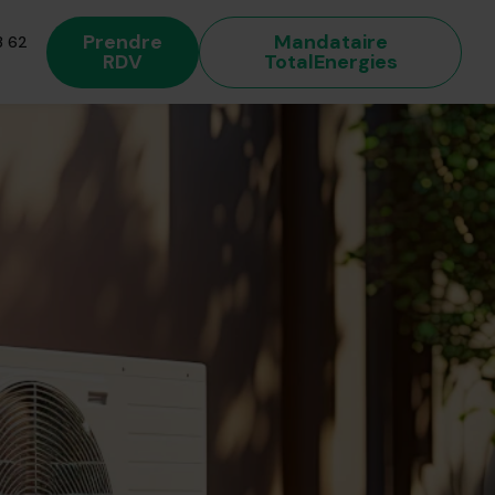
Prendre
Mandataire
 62
RDV
TotalEnergies
 énergétique