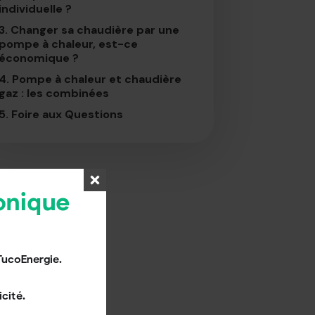
individuelle ?
3.
Changer sa chaudière par une
pompe à chaleur, est-ce
économique ?
4.
Pompe à chaleur et chaudière
gaz : les combinées
5.
Foire aux Questions
onique
Avantages
TucoEnergie.
Prix d’achat
cité.
Haut rendement