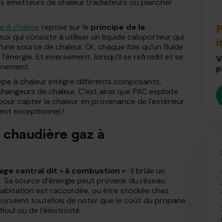
os émetteurs de chaleur (radiateurs ou plancher
e à chaleur
repose sur le
principe de la
P
ux qui consiste à utiliser un liquide caloporteur qui
’une source de chaleur. Or, chaque fois qu’un fluide
’énergie. Et inversement, lorsqu’il se refroidit et se
V
onnement.
p
pompe à chaleur intègre différents composants,
angeurs de chaleur. C’est ainsi que PAC exploite
pour capter la chaleur en provenance de l’extérieur
nt exceptionnel !
chaudière gaz à
age central dit « à combustion »
: il brûle un
r. Sa source d’énergie peut provenir du réseau
e habitation est raccordée, ou être stockée chez
l convient toutefois de noter que le coût du propane
oul ou de l’électricité.