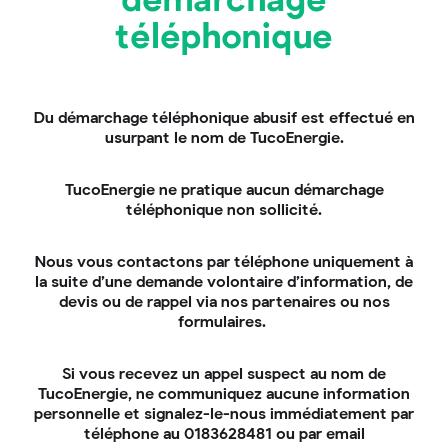
démarchage
l’installation de panneaux solaires.
téléphonique
Je prends RDV avec un expert
Du démarchage téléphonique abusif est effectué en
usurpant le nom de TucoEnergie.
Suivez-nous sur
TucoEnergie ne pratique aucun démarchage
Nos réseaux sociaux
téléphonique non sollicité.
Nous vous contactons par téléphone uniquement à
la suite d’une demande volontaire d’information, de
devis ou de rappel via nos partenaires ou nos
formulaires.
Si vous recevez un appel suspect au nom de
TucoEnergie, ne communiquez aucune information
personnelle et signalez-le-nous immédiatement par
téléphone au 0183628481 ou par email