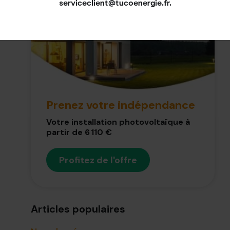
serviceclient@tucoenergie.fr.
Prenez votre indépendance
Votre installation photovoltaïque à
partir de 6 110 €
Profitez de l'offre
Articles populaires