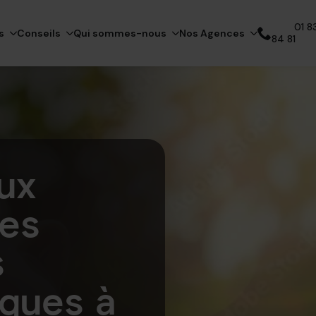
01 83
s
Conseils
Qui sommes-nous
Nos Agences
84 81
Appelez notre expert
ux
les
s
ïques à