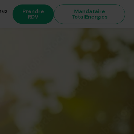
Prendre
Mandataire
 62
RDV
TotalEnergies
 énergétique