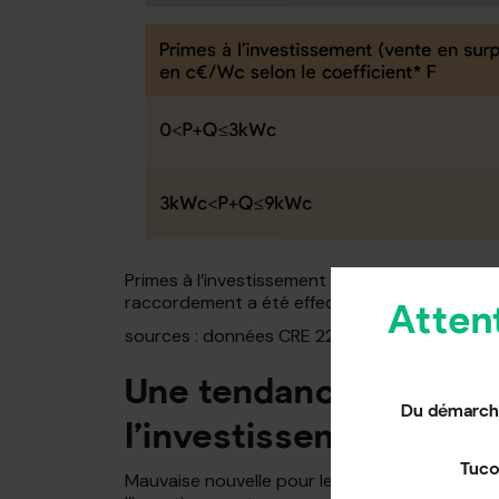
Primes à l’investissement en c€/Wc sur les in
raccordement a été effectuée entre le 01/08 
Atten
sources : données CRE 22/07/2024.
Une tendance à la bais
Du démarcha
l’investissement qui 
Tuco
Mauvaise nouvelle pour les investisseurs dans 