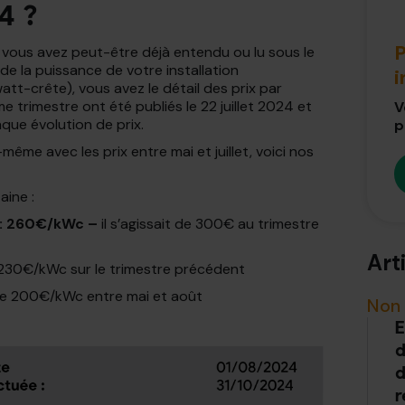
4 ?
P
e vous avez peut-être déjà entendu ou lu sous le
 la puissance de votre installation
tt-crête), vous avez le détail des prix par
e trimestre ont été publiés le 22 juillet 2024 et
V
ue évolution de prix.
p
me avec les prix entre mai et juillet, voici nos
aine :
c : 260€/kWc –
il s’agissait de 300€ au trimestre
Art
230€/kWc sur le trimestre précédent
e 200€/kWc entre mai et août
Non 
E
d
d
r