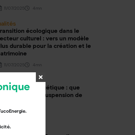
11/07/2025
4
mn
alités
ransition écologique dans le
ecteur culturel : vers un modèle
lus durable pour la création et le
atrimoine
11/07/2025
4
mn
alités
onique
énovation énergétique : que
aire pendant la suspension de
aPrimeRénov’ ?
TucoEnergie.
11/07/2025
3
mn
cité.
alités