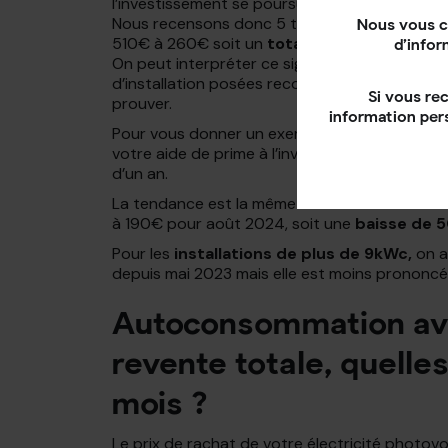
l’investissement se poursuit et la tendance se
Nous recensons donc 5 trimestres de suite de
Nous vous c
510€ à 260€ soit un
total de -49% entre m
d’infor
On peut interpréter ce signal positivement :
d’installation posées record pendant ce dernie
Si vous re
prouver.
information per
Pour vous donner un exemple, si vous souhaite
votre aide de prime à l’investissement sera de
d’un an.
La tendance est la même entre
3 et 9 kWc
: 
à 190€ pour août 2024, soit une
baisse de 
Pour les
installations de plus de 9kWc,
on a
depuis mai 2023 mais elle est moins prononcé
Autoconsommation ave
revente totale, quelles
mois ?
Le prix de rachat de votre électricité phot