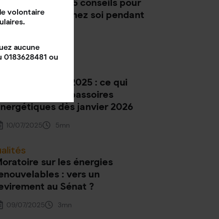
solation en été : 5 conseils pour
e volontaire
e pas étouffer chez soi pendant
ulaires.
a canicule
10/07/2025
3
mn
quez aucune
au 0183628481 ou
alités
éforme du DPE 2025 : ce qui
hange pour les passoires
nergétiques dès janvier 2026
10/07/2025
5
mn
alités
oratoire sur les énergies
enouvelables : vers un
evirement au Sénat ?
09/07/2025
3
mn