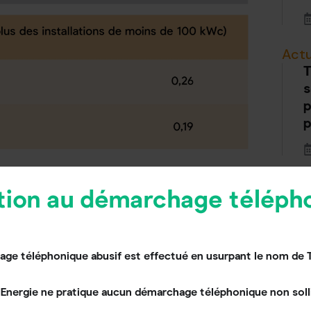
Actu
T
s
p
p
stallations dont la demande complète de
Actu
et 31/10
tion au démarchage téléph
R
f
M
se de la prime à
ge téléphonique abusif est effectué en usurpant le nom de 
se confirme
Energie ne pratique aucun démarchage téléphonique non solli
Actu
le photovoltaïque, la baisse de la prime à