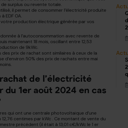
de surplus ou revente totale.
Actu
tilisé, il permet de consommer l’électricité produite
Q
s à EDF OA.
d
e votre production électrique générée par vos
2
ent donnée à l’autoconsommation avec revente de
uis maintenant 18 mois, oscillant entre 12,53
oduction de 9kWc.
Actu
 des prix de rachat sont similaires à ceux de la
sse d’environ 50% des prix de rachats entre mai
S
moins.
2
q
rachat de l’électricité
r du 1er août 2024 en cas
?
res qui ont une centrale photovoltaïque d’une
h 12,76 centimes par kWc . Ce montant de vente du
mestre précédent (il était à 13,01 c€/kWc le 1 er