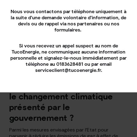
Nous vous contactons par téléphone uniquement à
la suite d’une demande volontaire d’information, de
Sources :
devis ou de rappel via nos partenaires ou nos
Rapport de France Stratégie – Les incidences
formulaires.
économiques de l’action pour le climat/
Chiffres clés du logement en 2022
.
Si vous recevez un appel suspect au nom de
TucoEnergie, ne communiquez aucune information
Statistiques de l’INSEE
personnelle et signalez-le-nous immédiatement par
téléphone au 0183628481 ou par email
Foire aux Questions
serviceclient@tucoenergie.fr.
Quel est le plan d’action pour
le changement climatique
présenté par le
gouvernement ?
Parmi les mesures envisagées par l’Etat pour
parvenir à réduire les émissions de gaz à effet de