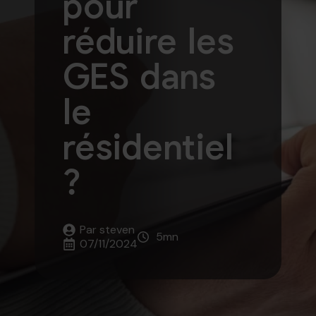
pour
réduire les
GES dans
le
résidentiel
?
Par 
steven
5
mn
07/11/2024