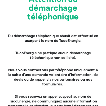
aides ?
démarchage
Oui, le cumul est possible dans la plupart des cas, à
téléphonique
condition de respecter les plafonds de financement
et les règles de cumul.
Exemple de cumul réussi :
Du démarchage téléphonique abusif est effectué en
Un audit énergétique + isolation des combles +
usurpant le nom de TucoEnergie.
pompe à chaleur air/eau.
Ménage modeste avec un parcours MPA.
TucoEnergie ne pratique aucun démarchage
Aides MaPrimeRénov’ + CEE + TVA à 5,5 % +
téléphonique non sollicité.
Éco-PTZ de 30 000 €.
Nous vous contactons par téléphone uniquement à
Pour aller plus loin :
Peut-on cumuler MaPrimeRénov’
la suite d’une demande volontaire d’information, de
avec les autres aides ?
devis ou de rappel via nos partenaires ou nos
formulaires.
La rénovation d’ampleur, la
grande gagnante de 2025
Si vous recevez un appel suspect au nom de
TucoEnergie, ne communiquez aucune information
La
rénovation d’ampleur
combine plusieurs gestes
personnelle et signalez-le-nous immédiatement par